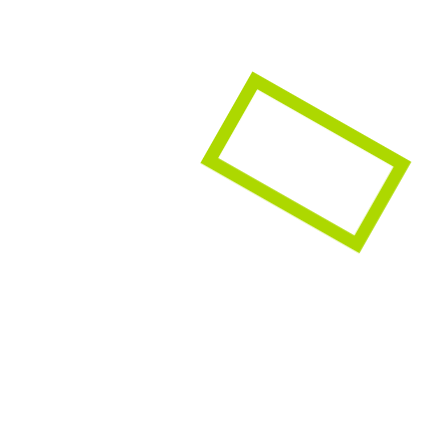
roductos orgánicos y ecológicos, ya sean de alimentación como
 Girona que ofrece productos naturales y ecológicos, ya sean de h
ente y los animales, muchos de ellos son veganos.
a en productos naturales, alimentación y cosmética. Ofrecen pro